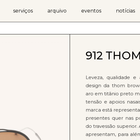
serviços
arquivo
eventos
notícias
912 THO
Leveza, qualidade e
design da thom brow
aro em titânio preto 
tensão e apoios nasai
marca está represent
presentes quer nas po
do travessão superior.
apresentam, para alé