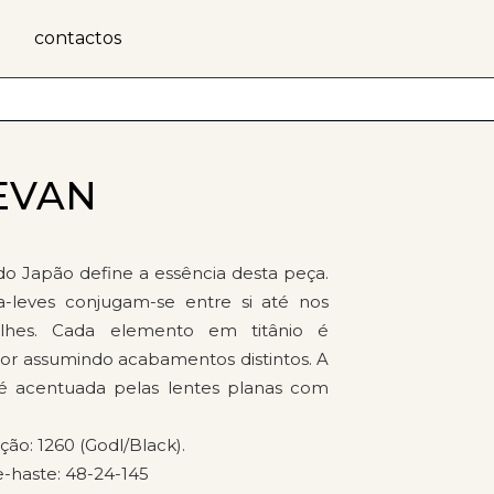
contactos
YEVAN
do Japão define a essência desta peça.
ra-leves conjugam-se entre si até nos
lhes. Cada elemento em titânio é
r assumindo acabamentos distintos. A
 é acentuada pelas lentes planas com
ão: 1260 (Godl/Black).
-haste: 48-24-145