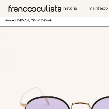
história
manifesto
Home
/
EYEVAN
/ 717-W EYEVAN