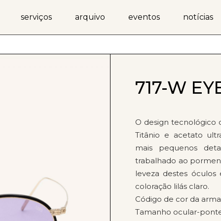
serviços
arquivo
eventos
notícias
717-W E
O design tecnológico 
Titânio e acetato ult
mais pequenos deta
trabalhado ao pormeno
leveza destes óculos
coloração lilás claro.
Código de cor da armaç
Tamanho ocular-ponte