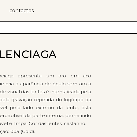
contactos
ALENCIAGA
nciaga apresenta um aro em aço
 cria a aparência de óculo sem aro a
de visual das lentes é intensificada pela
pela gravação repetida do logótipo da
́vel pelo lado externo da lente, esta
mperceptível da parte interna, permitindo
ável e limpa. Cor das lentes: castanho.
ão: 005 (Gold).