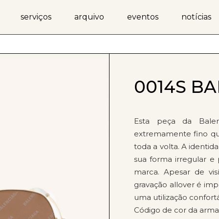
serviços
arquivo
eventos
notícias
0014S B
Esta peça da Bale
extremamente fino que
toda a volta. A identida
sua forma irregular e 
marca. Apesar de visi
gravação allover é i
uma utilização confort
Código de cor da armaç